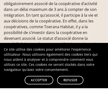
obligatoirement associé de la coopérative d’activité
dans un délai maximum de 3 ans à compter de son
intégration. En tant qu’associé, il participe à la vie et
aux décisions de la coopérative. En effet, dans les
coopératives, comme Toerana Habitat, il y a la
possibilité de s’investir dans la coopérative en
devenant associé. Le statut d’associé donne la
possibilité de prendre part aux décisions qui touchent
Ce site utilise des cookies pour améliorer l'expérience
directement les entrepreneurs et la coopérative, c’est
utilisateur. Nous utilisons également des cookies tiers qui
également l’occasion de pouvoir co-construire, et
nous aident à analyser et à comprendre comment vous
mettre en place des valeurs communes.
utilisez ce site. Ces cookies ne seront stockés dans votre
navigateur qu'avec votre consentement.
7. Simplicité administrative
ACCEPTER
REFUSER
et gestion de la comptabilité
simplifiée
La coopérative prend en charge une grande partie de