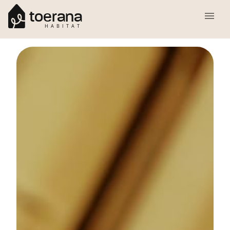
toerana
HABITAT