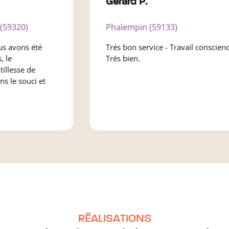
Gérard P.
0)
Phalempin (59133)
ns été
Trés bon service - Travail consciencieux -
Trés bien.
e de
ouci et
RÉALISATIONS