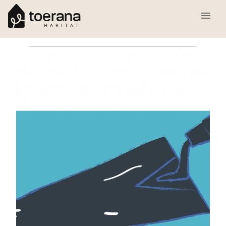
toerana
HABITAT