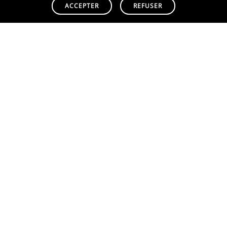
ACCEPTER
REFUSER
Bonne écoute :
Link
toerana
HABITAT
TOERANA HABITAT
Découvrir
Nous rejoindre
Actualités
Recrutement
Realisations