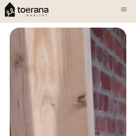
toerana
HABITAT