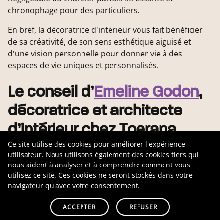
chronophage pour des particuliers.
En bref, la décoratrice d'intérieur vous fait bénéficier
de sa créativité, de son sens esthétique aiguisé et
d'une vision personnelle pour donner vie à des
espaces de vie uniques et personnalisés.
Le conseil d’
Emeline Godon
,
décoratrice et architecte
d’intérieur chez Toerana
Ce site utilise des cookies pour améliorer l'expérience
Habitat :
utilisateur. Nous utilisons également des cookies tiers qui
nous aident à analyser et à comprendre comment vous
Laissez la décoratrice vous faire rêver, c’est son
utilisez ce site. Ces cookies ne seront stockés dans votre
navigateur qu'avec votre consentement.
métier ! et en plus le ou la professionnel.le s’adapte à
vos besoins, votre budget et vos envies. Il existe des
ACCEPTER
REFUSER
solutions peu coûteuses et très efficaces pour