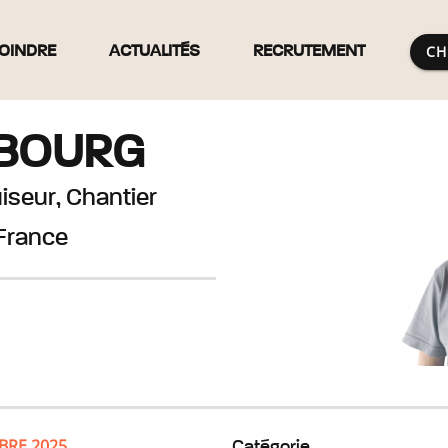
CH
OINDRE
ACTUALITÉS
RECRUTEMENT
LBOURG
iseur, Chantier
France
BRE 2025
Catégorie