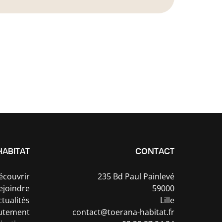
HABITAT
CONTACT
écouvrir
235 Bd Paul Painlevé
ejoindre
59000
ctualités
Lille
utement
contact@toerana-habitat.fr