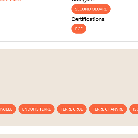
SECOND OEUVRE
Certifications
RGE
PAILLE
ENDUITS TERRE
TERRE CRUE
TERRE CHANVRE
IS