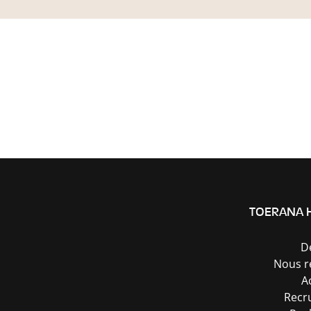
TOERANA 
D
Nous r
A
Recr