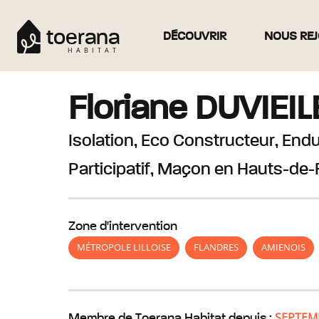
toerana
DÉCOUVRIR
NOUS REJ
HABITAT
Floriane
DUVIEI
Isolation, Eco Constructeur, Endu
Participatif, Maçon
en Hauts-de-
Zone d'intervention
MÉTROPOLE LILLOISE
FLANDRES
AMIENOIS
SEPTEM
Membre de Toerana Habitat depuis :