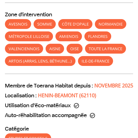
Zone d'intervention
AVESNOIS
SOMME
CÔTE D'OPALE
NORMANDIE
MÉTROPOLE LILLOISE
AMIENOIS
FLANDRES
VALENCIENNOIS
AISNE
OISE
TOUTE LA FRANCE
ARTOIS (ARRAS, LENS, BÉTHUNE…)
ILE-DE-FRANCE
NOVEMBRE 2025
Membre de Toerana Habitat depuis :
HENIN-BEAMONT
(
62110
)
Localisation :
Utilisation d’éco-matériaux
Auto-réhabilitation accompagnée
Catégorie