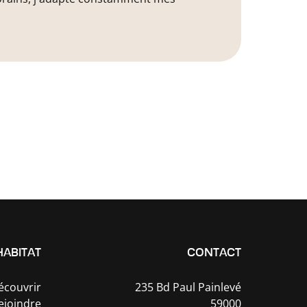
HABITAT
CONTACT
écouvrir
235 Bd Paul Painlevé
ejoindre
59000