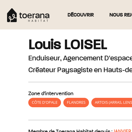
toerana
DÉCOUVRIR
NOUS REJ
HABITAT
Louis
LOISEL
Enduiseur, Agencement D'espaces
Créateur Paysagiste
en Hauts-d
Zone d'intervention
CÔTE D'OPALE
FLANDRES
ARTOIS (ARRAS, LEN
JANVIER
Membre de Toerana Habitat depuis :