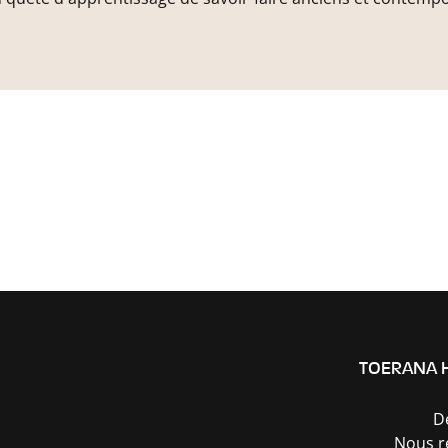
TOERANA 
D
Nous r