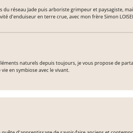
u réseau Jade puis arboriste grimpeur et paysagiste, mais
vité d'enduiseur en terre crue, avec mon frère Simon LOISE
'éléments naturels depuis toujours, je vous propose de pa
 vie en symbiose avec le vivant.
 en quête d'apprentissage de savoir-faire anciens et conte