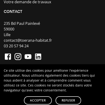
Votre demande de travaux
CONTACT
235 Bd Paul Painlevé
59000
Lille
contact@toerana-habitat.fr
03 20 57 94 24
Ce site utilise des cookies pour améliorer l'expérience
utilisateur. Nous utilisons également des cookies tiers qui
nous aident à analyser et à comprendre comment vous
Toerana Habitat ©
2026
- Site infogéré par
utilisez ce site. Ces cookies ne seront stockés dans votre
navigateur qu'avec votre consentement.
Promatec Digital
-
-
ACCEPTER
REFUSER
Mentions Légales
CGV
Cookies