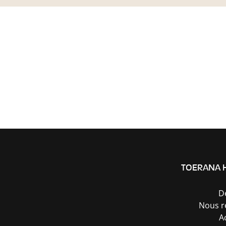
TOERANA 
D
Nous r
A