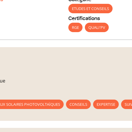
ETUDES ET CONSEILS
Certifications
RGE
QUALI'PV
que
AUX SOLAIRES PHOTOVOLTAÏQUES
CONSEILS
EXPERTISE
SUI