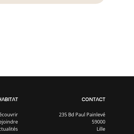
HABITAT
CONTACT
écouvrir
235 Bd Paul Painlevé
ejoindre
59000
ctualités
Lille