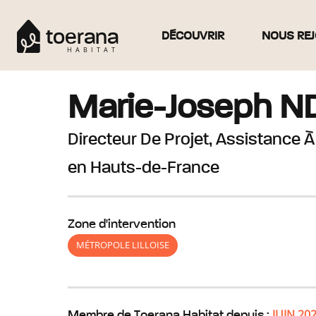
toerana
DÉCOUVRIR
NOUS REJ
HABITAT
Marie-Joseph
N
Directeur De Projet, Assistance À
en Hauts-de-France
Zone d'intervention
MÉTROPOLE LILLOISE
JUIN 20
Membre de Toerana Habitat depuis :