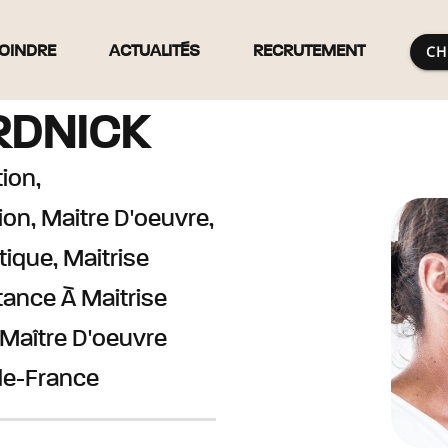
CH
OINDRE
ACTUALITÉS
RECRUTEMENT
RDNICK
ion,
n, Maitre D'oeuvre,
tique, Maitrise
tance À Maitrise
, Maître D'oeuvre
de-France