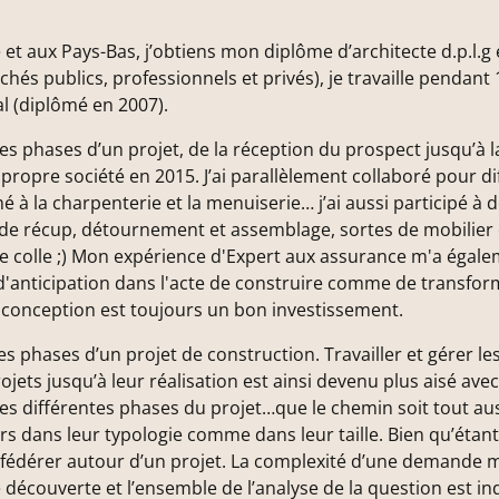
et aux Pays-Bas, j’obtiens mon diplôme d’architecte d.p.l.g
hés publics, professionnels et privés), je travaille pendant
l (diplômé en 2007).
s phases d’un projet, de la réception du prospect jusqu’à la
 propre société en 2015. J’ai parallèlement collaboré pour d
la charpenterie et la menuiserie… j’ai aussi participé à de
e récup, détournement et assemblage, sortes de mobilier 
de colle ;) Mon expérience d'Expert aux assurance m'a égal
d'anticipation dans l'acte de construire comme de transforme
conception est toujours un bon investissement.
des phases d’un projet de construction. Travailler et gérer le
s jusqu’à leur réalisation est ainsi devenu plus aisé avec l
s différentes phases du projet…que le chemin soit tout aus
vers dans leur typologie comme dans leur taille. Bien qu’étant
r fédérer autour d’un projet. La complexité d’une demande 
découverte et l’ensemble de l’analyse de la question est in