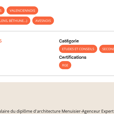
S
VALENCIENNOIS
 LENS, BÉTHUNE…)
AVESNOIS
6
Catégorie
ETUDES ET CONSEILS
SECON
Certifications
RGE
ulaire du diplôme d'architecture Menuisier-Agenceur Experti