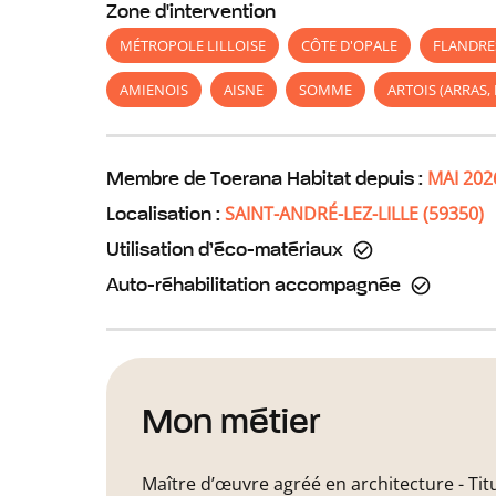
Zone d'intervention
MÉTROPOLE LILLOISE
CÔTE D'OPALE
FLANDRE
AMIENOIS
AISNE
SOMME
ARTOIS (ARRAS,
MAI 202
Membre de Toerana Habitat depuis :
SAINT-ANDRÉ-LEZ-LILLE
(
59350
)
Localisation :
Utilisation d’éco-matériaux
Auto-réhabilitation accompagnée
Mon métier
Maître d’œuvre agréé en architecture - Tit