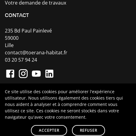
Votre demande de travaux
CONTACT
235 Bd Paul Painlevé
59000
Lille
contact@toerana-habitat.fr
03 20 57 94 24
Ce site utilise des cookies pour améliorer l'expérience
utilisateur. Nous utilisons également des cookies tiers qui
nous aident à analyser et à comprendre comment vous
Toerana Habitat ©
2026
- Site infogéré par
utilisez ce site. Ces cookies ne seront stockés dans votre
navigateur qu'avec votre consentement.
Promatec Digital
-
-
ACCEPTER
REFUSER
Mentions Légales
CGV
Cookies