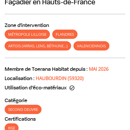
Façadier
en Hauts-de-France
Zone d'intervention
MÉTROPOLE LILLOISE
FLANDRES
ARTOIS (ARRAS, LENS, BÉTHUNE…)
VALENCIENNOIS
MAI 2026
Membre de Toerana Habitat depuis :
HAUBOURDIN
(
59320
)
Localisation :
Utilisation d’éco-matériaux
Catégorie
SECOND OEUVRE
Certifications
RGE