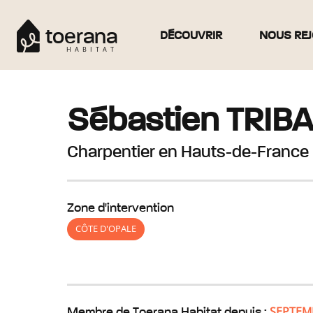
toerana
DÉCOUVRIR
NOUS REJ
HABITAT
Sébastien
TRIB
Charpentier
en Hauts-de-France
Zone d'intervention
CÔTE D'OPALE
SEPTEM
Membre de Toerana Habitat depuis :