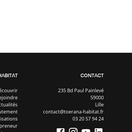
HABITAT
CONTACT
écouvrir
235 Bd Paul Painlevé
ejoindre
59000
ctualités
Lille
utement
contact@toerana-habitat.fr
isations
03 20 57 94 24
epreneur