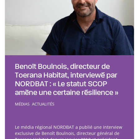
Benoît Boulnois, directeur de
Toerana Habitat, interviewé par
NORDBAT : « Le statut SCOP
amène une certaine résilience »
MÉDIAS
ACTUALITÉS
Le média régional NORDBAT a publié une interview
exclusive de Benoît Boulnois, directeur général de