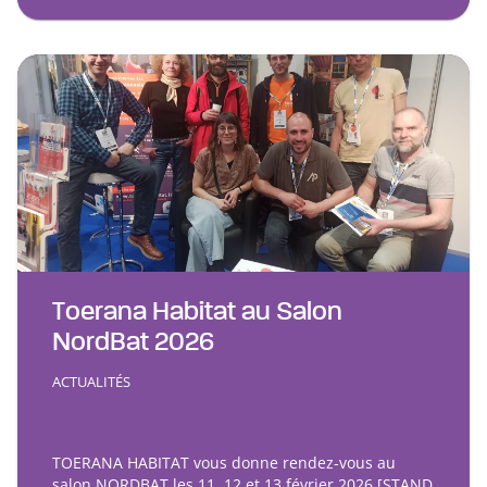
Toerana Habitat au Salon
NordBat 2026
ACTUALITÉS
TOERANA HABITAT vous donne rendez-vous au
salon NORDBAT les 11, 12 et 13 février 2026 [STAND